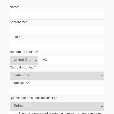
Nome
*
Sobrenome
*
E-mail
*
Número de telefone
*
Cargo do Contato
*
Empresa/IES
*
Quantidade de alunos da sua IES
*
Aceito que meus dados sejam processados para responder o