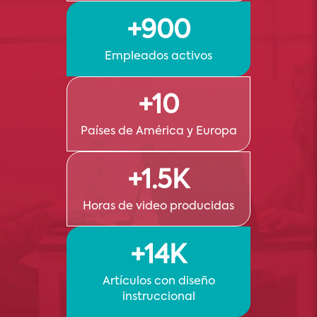
+900
Empleados activos
+10
Países de América y Europa
+1.5K
Horas de video producidas
+14K
Artículos con diseño
instruccional